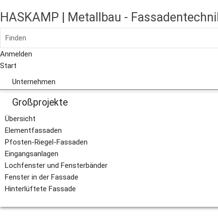
HASKAMP | Metallbau - Fassadentechni
Finden
Anmelden
Start
Unternehmen
Über uns
Großprojekte
Leitbild
Die HASKAMP-Gruppe
Übersicht
Dokumente
Elementfassaden
Stiftung
Pfosten-Riegel-Fassaden
Eingangsanlagen
Lochfenster und Fensterbänder
Fenster in der Fassade
Hinterlüftete Fassade