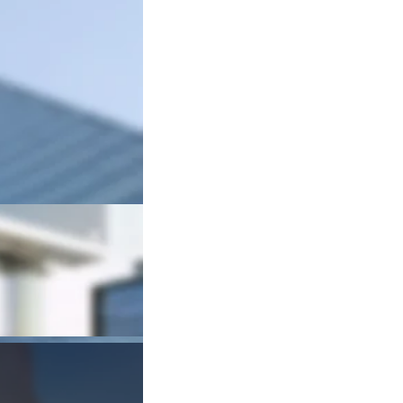
eren Zwischenräume mit 
ufgabe zu – sie sind 
h deren Charakter.
nheit der Konstruktion 
ungsprozesses 
 Beginn des 