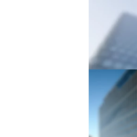
Mehr als nur ein Fen
Glasfassaden bestehen 
Fenstern oder Glastüren
nicht nur Element der 
Bei Glasfassaden wichti
stellt auch besondere 
berücksichtigt werden s
Planungsprozesses bis z