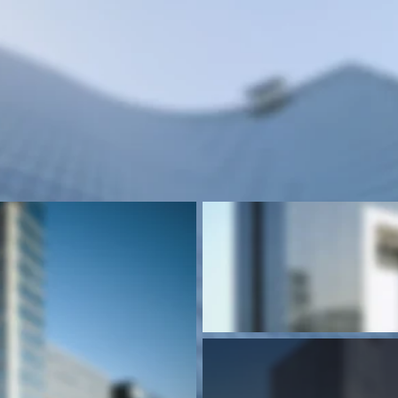
ster
in der Regel aus schmalen Aluminium- oder Stahlkonstruktionen, d
 gefüllt sind. Damit kommt den Fenstern hier eine ganz besondere A
Fassade, sie bilden sozusagen die Fassade und bestimmen maßgeblic
g: Die Kombination von Optik und Funktion. Die besondere Beschaffe
Anforderungen an Fenster und Material, die schon während des Plan
ollten. Unsere Experten stehen Bauherren und Architekten daher von
ur Realisierung beratend zur Seite.