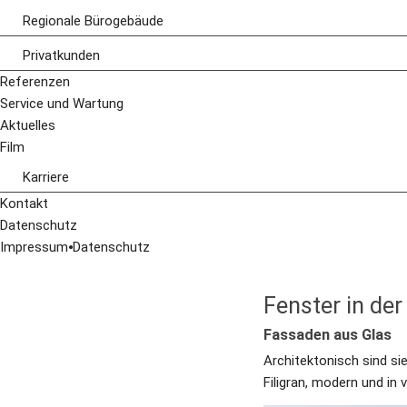
Regionale Bürogebäude
Übersicht
Privatkunden
Fenster
Übersicht
Referenzen
Hinterlüftete Fassaden
Wintergärten
Service und Wartung
Eingangsanlagen
Fenster
Aktuelles
Lochfenster und Fensterbänder
Türen
Film
Pfosten-Riegel-Fassaden
Terrassendächer
Karriere
Stellenangebote
Kontakt
Ausbildung
Datenschutz
Impressum
⦁
Datenschutz
Fenster in de
Fassaden aus Glas
Architektonisch sind si
Filigran, modern und in v