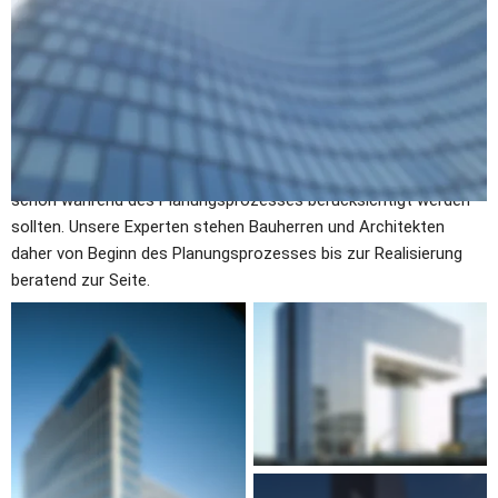
oder Glastüren gefüllt sind. Damit kommt den Fenstern hier eine 
ganz besondere Aufgabe zu – sie sind nicht nur Element der 
Fassade, sie bilden sozusagen die Fassade und bestimmen 
maßgeblich deren Charakter.
Bei Glasfassaden wichtig: Die Kombination von Optik und 
Funktion. Die besondere Beschaffenheit der Konstruktion stellt 
auch besondere Anforderungen an Fenster und Material, die 
schon während des Planungsprozesses berücksichtigt werden 
sollten. Unsere Experten stehen Bauherren und Architekten 
daher von Beginn des Planungsprozesses bis zur Realisierung 
beratend zur Seite.