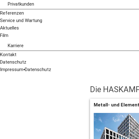
Übersicht
Pfosten-Riegel-Fassaden
Privatkunden
Fenster
Eingangsanlagen
Übersicht
Referenzen
Hinterlüftete Fassaden
Lochfenster und Fensterbänder
Wintergärten
Service und Wartung
Eingangsanlagen
Fenster in der Fassade
Fenster
Aktuelles
Lochfenster und Fensterbänder
Hinterlüftete Fassade
Türen
Film
Pfosten-Riegel-Fassaden
Terrassendächer
Karriere
Stellenangebote
Kontakt
Ausbildung
Datenschutz
Impressum
⦁
Datenschutz
Die HASKAMP
Metall- und Eleme